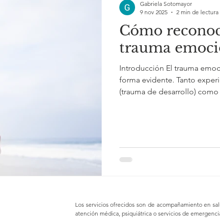
Gabriela Sotomayor
9 nov 2025
2 min de lectura
Cómo reconoce
trauma emoci
Introducción El trauma emoc
forma evidente. Tanto experie
(trauma de desarrollo) como e
vida pueden afectar la mane
nos relacionamos con los de
ánimo, dificultades para con
o mantener relaciones, una s
Los servicios ofrecidos son de acompañamiento en sal
atención médica, psiquiátrica o servicios de emergenci