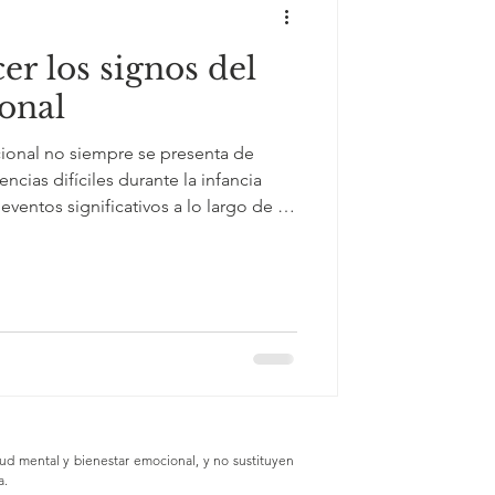
r los signos del
onal
ional no siempre se presenta de
ncias difíciles durante la infancia
ventos significativos a lo largo de la
ra en que sentimos, reaccionamos y
más. Esto se refleja en cambios de
centrarse, problemas para establecer
ensación constante de alerta y la
manera como percibimos la vida. Reco
ud mental y bienestar emocional, y no sustituyen
a.